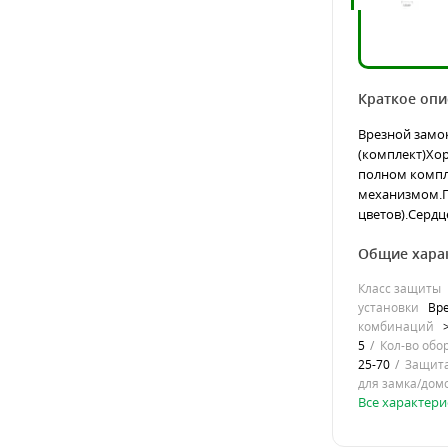
Краткое опи
Врезной замок
(комплект)Хо
полном компл
механизмом.П
цветов).Сердц
Общие хара
Класс защиты
установки
Вр
комбинаций
5
Кол-во обо
25-70
Защита
для замка/дом
Все характери