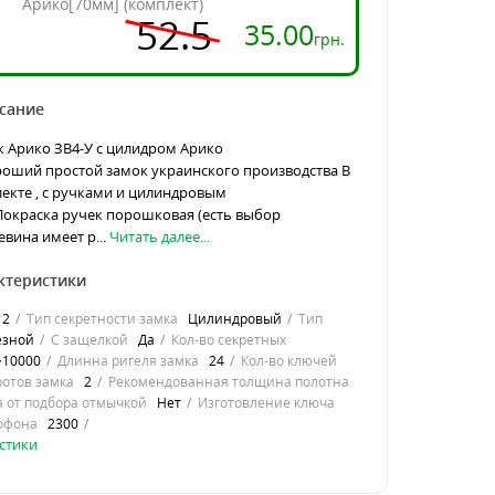
Арико[70мм] (комплект)
52.5
35.00
грн.
сание
 Арико ЗВ4-У с цилидром Арико
роший простой замок украинского производства В
екте , с ручками и цилиндровым
окраска ручек порошковая (есть выбор
евина имеет р...
Читать далее...
ктеристики
2
Тип секретности замка
Цилиндровый
Тип
езной
С защелкой
Да
Кол-во секретных
>10000
Длинна ригеля замка
24
Кол-во ключей
ротов замка
2
Рекомендованная толщина полотна
 от подбора отмычкой
Нет
Изготовление ключа
офона
2300
стики