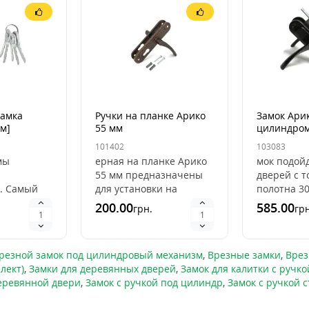
замка
Ручки на планке Арико
Замок Арик
мм]
55 мм
цилиндром
[70мм] (ко
101402
103083
мы
ерная на планке Арико
мок подой
55 мм предназначены
дверей с 
. Самый
для установки на
полотна 30
 такого
входные металлические
внутренне
200.00
585.00
грн.
грн
 врезного
и деревянные двери.
стороны з
кая
Ручка для замков с ..
открываетс
аб..
помощ..
резной замок под цилиндровый механизм
,
Врезные замки
,
Врез
лект)
,
Замки для деревянных дверей
,
Замок для калитки с ручк
деревянной двери
,
Замок с ручкой под цилиндр
,
Замок с ручкой 