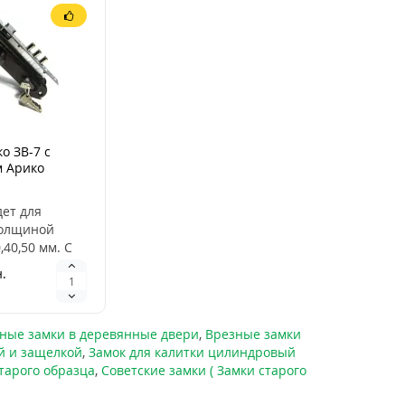
о ЗВ-7 с
 Арико
мплект)
дет для
толщиной
,40,50 мм. С
й и наружной
.
амок
я только с
ные замки в деревянные двери
,
Врезные замки
ой и защелкой
,
Замок для калитки цилиндровый
старого образца
,
Советские замки ( Замки старого