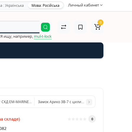
Личный кабинет
а : Українська
Мова: Російська
0
Я ищу, например,
mul-t-lock
 СКД EM-MARINE Электромеханический замок SEVEN EL-7729SS и считыват
Замок Арико ЗВ-7 с цилиндром Арико [70мм] (компле
а складе)
0
082