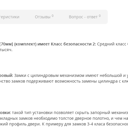
0
0
теристики
Отзывы
Вопрос - ответ
70мм] (комплект) имеет Класс безопасности 2:
Средний класс 
тысяч.
ровый:
Замки с цилиндровым механизмом имеют небольшой и у
инство замков подерживают возможность замены цилиндра с клю
новки:
такой тип установки позволяет скрыть запорный механизм
акладных замков необходимо толстое дверное полотно, и чем н
кий профиль двери. К примеру для замков 3-4 класа безопасно