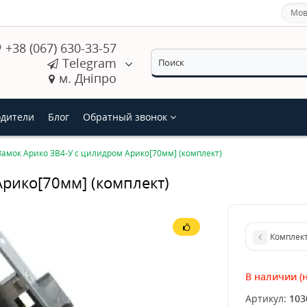
Мов
+38 (067) 630-33-57
Telegram
м. Дніпро
дители
Блог
Обратный звонок
Замок Арико ЗВ4-У с цилидром Арико[70мм] (комплект)
Арико[70мм] (комплект)
Комплект
В наличии (н
Артикул:
103