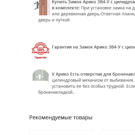
Купить Замок Арико ЗВ4-У с цилидром
в комплекте:
При установке замка на 
или деревянная дверь.Ответная планка
дверь и луткой.
Гарантия на Замок Арико ЗВ4-У с цил
У Арико Есть отверстия для бронена
цилиндровый механизм от выбивания. 
установить ее без особых трудной. Ес
броненакладкой..
Рекомендуемые товары