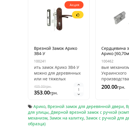
Акция
Врезной Замок Арико
Сердцевина 
ЗВ4-У
Арико [60,70
100241
100462
ить замок Арико ЗВ4-У
вые механиз
можно для деревянных
Украинского
или не тяжелых
производства
металлических дверей,
главный плюс
200.00
405.00
грн.
грн.
калиток.Межосевое
цилиндра для
353.00
грн.
расстояние 55
замка это низ
мм.Бєксе..
стоимость. Сл
Арико
,
Врезной замок для деревянной двери
,
В
для улицы
,
Дверной врезной замок с ручкой (комп
механизм
,
Замок на калитку
,
Замок с ручкой для 
образца)