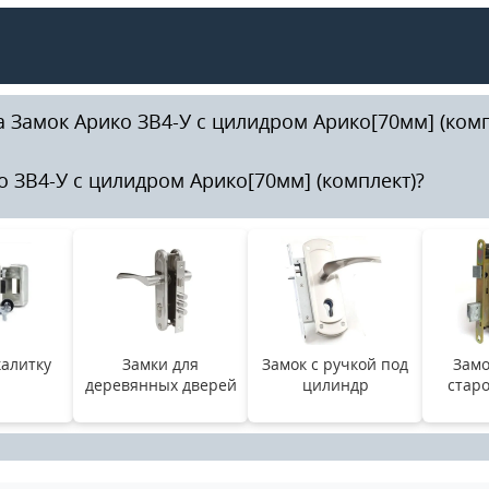
 Замок Арико ЗВ4-У с цилидром Арико[70мм] (комп
 ЗВ4-У с цилидром Арико[70мм] (комплект)?
калитку
Замки для
Замок с ручкой под
Замо
деревянных дверей
цилиндр
старо