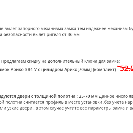
е вылет запорного механизма замка тем надежнее механизм б
а безопасности вылет ригеля от 36 мм
Предлагаем скидку на дополнительный ключа для замка:
52.
амок Арико ЗВ4-У с цилидром Арико[70мм] (комплект)
дуются двери с толщиной полотна : 25-70 мм
Данное число яв
 полотна считается профиль в месте установки ,без учета нар
ли узкие двери , в этом случае учтите все параметры замка и 