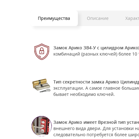
Преимущества
Описание
Харак
Замок Арико ЗВ4-У с цилидром Арико[
комбинаций (разных ключей) более 10 
Тип секретности замка Арико Цилинд
эксплуатации. А самое главное больш
бывает необходимо ключей.
Замок Арико имеет Врезной тип уста
внешнего вида двери. Для установки н
следовательно потребуется более широ