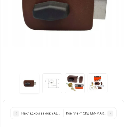
Накладной замок YALE Y2D (BS50-60мм) BROWN 4key
Комплект СКД EM-MARINE Электроме