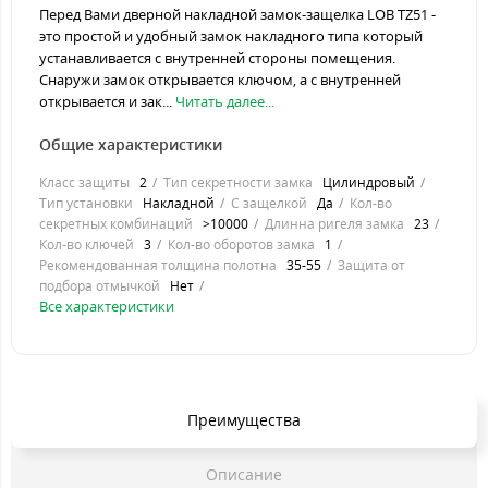
Перед Вами дверной накладной замок-защелка LOB TZ51 -
это простой и удобный замок накладного типа который
устанавливается с внутренней стороны помещения.
Снаружи замок открывается ключом, а с внутренней
открывается и зак...
Читать далее...
Общие характеристики
Класс защиты
2
Тип секретности замка
Цилиндровый
Тип установки
Накладной
С защелкой
Да
Кол-во
секретных комбинаций
>10000
Длинна ригеля замка
23
Кол-во ключей
3
Кол-во оборотов замка
1
Рекомендованная толщина полотна
35-55
Защита от
подбора отмычкой
Нет
Все характеристики
Преимущества
Описание