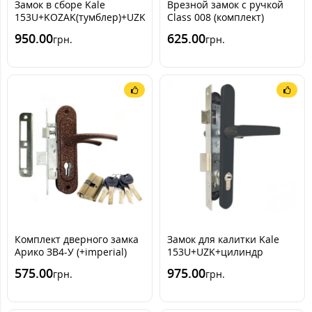
Замок в сборе Kale
Врезной замок с ручкой
153U+KOZAK(тумблер)+UZK(коричневая)
Class 008 (комплект)
950.00
625.00
грн.
грн.
Комплект дверного замка
Замок для калитки Kale
Арико ЗВ4-У (+imperial)
153U+UZK+цилиндр
[графит RAL7016]
575.00
975.00
грн.
грн.