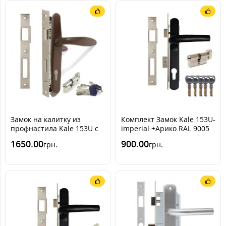
Замок на калитку из
Комплект Замок Kale 153U-
профнастила Kale 153U с
imperial +Арико RAL 9005
ручкой RAL 8019 [Серо-
(черный)
1650.00
900.00
грн.
грн.
коричневый] (комплект)