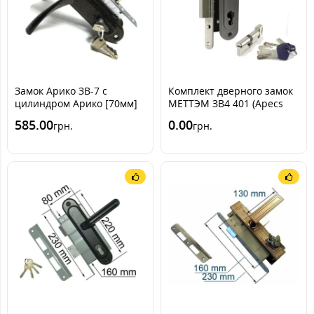
Замок Арико ЗВ-7 с
Комплект дверного замок
цилиндром Арико [70мм]
МЕТТЭМ ЗВ4 401 (Apecs
(комплект)
em-c и ручки Арико)
585.00
0.00
грн.
грн.