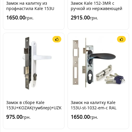
Замок на калитку из
Замок Kale 152-3MR с
профнастила Kale 153U
ручкой из нержавеющей
+Apecs-em-с+ручки 101
стали (+цилиндр mul-t-lock
1650.00
2915.00
грн.
грн.
(нержавеющая сталь)
Integrator)
Замок в сборе Kale
Замок на калитку Kale
153U+KOZAK(тумблер)+UZK(белая)
153U-st-1032-em-c RAL
9005 (черный мат)
975.00
1650.00
грн.
грн.