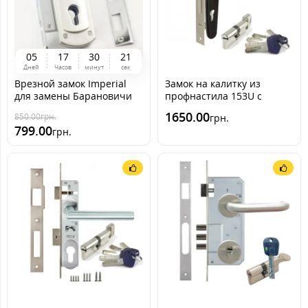
0
5
1
7
3
0
2
0
Дней
Часов
минут
сек
Врезной замок Imperial
Замок на калитку из
для замены Барановичи
профнастила 153U с
ШО-25
ручкой RAL 9005 [черный]
1650.00
850.00
грн.
грн.
(комплект)
799.00
грн.