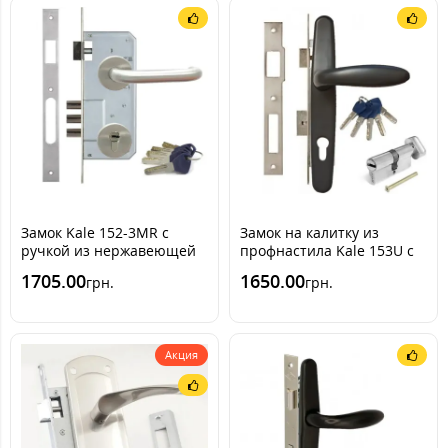
Замок Kale 152-3MR с
Замок на калитку из
ручкой из нержавеющей
профнастила Kale 153U с
стали (+цилиндр Apecs
ручкой RAL 7016
1705.00
1650.00
грн.
грн.
EM)
[Антрацитово-серый]
(комплект)
Акция