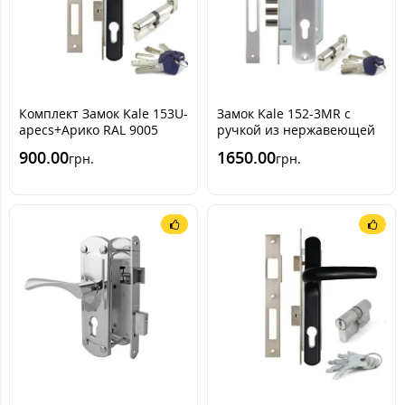
Комплект Замок Kale 153U-
Замок Kale 152-3MR с
apecs+Арико RAL 9005
ручкой из нержавеющей
(черный)
стали 101А (+ Apecs EM-С)
900.00
1650.00
грн.
грн.