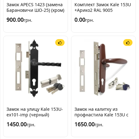
Замок APECS 1423 (замена
Комплект Замок Kale 153U
Барановичи ШО-25) (хром)
+Арико2 RAL 9005
(черный)
900.00
0.00
грн.
грн.
Замок на улицу Kale 153U-
Замок на калитку из
ex101-imp (черный)
профнастила Kale 153U с
ручкой RAL 8017
1450.00
1650.00
грн.
грн.
[Шоколадно-коричневый]
(комплект)