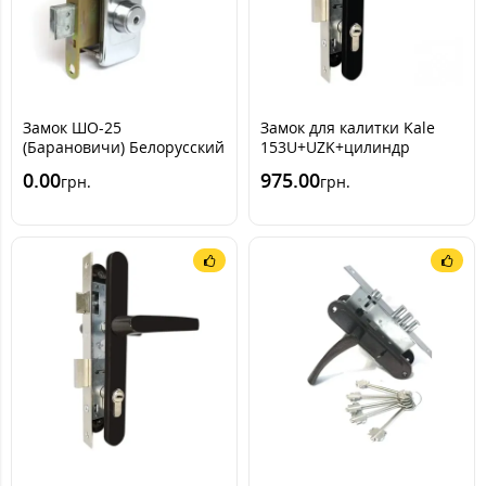
Замок ШО-25
Замок для калитки Kale
(Барановичи) Белорусский
153U+UZK+цилиндр
замок с кнопкой
[Черный RAL9005]
0.00
975.00
грн.
грн.