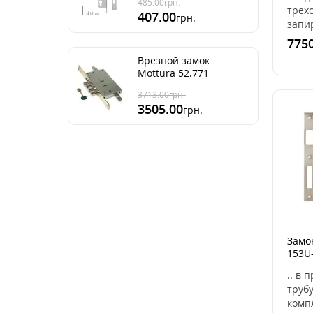
485.00
грн.
трех
407.00
грн.
запи
двер
7750
mottu
Врезной замок
замка
Mottura 52.771
штук
(Италия)
ключи
3713.00
грн.
3505.00
грн.
Замок
153U
(чер
.. в
труб
комп