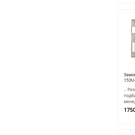
Бексе
Подоб
Замок
153U
(чер
.. Ра
подб
мене
инди
1750
соотв
пара
двер
153U 