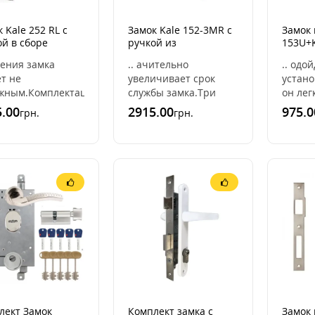
 Kale 252 RL с
Замок Kale 152-3MR с
Замок 
й в сборе
ручкой из
153U+
лект)
нержавеющей стали
ления замка
.. ачительно
.. одо
(+цилиндр mul-t-lock
т не
увеличивает срок
устано
Integrator)
жным.Комплектация:Замок
службы замка.Три
он лег
 252 RL Ключи
стальных
устана
.00
2915.00
975.0
грн.
грн.
ные 5 штук (без
хромированных
профи
тика)Ручки на
ригеля диаметром 12
35/35,
е ..
мм. Вылет ригелей 26
Кроме 
мм. Ри ..
лект Замок
Комплект замка с
Замок 