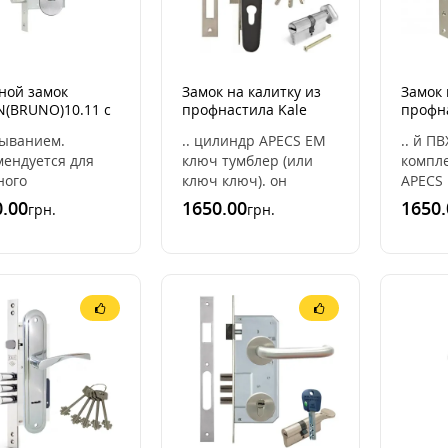
ной замок
Замок на калитку из
Замок 
N(BRUNO)10.11 с
профнастила Kale
профн
ой из
153U с ручкой RAL
ручкой
рыванием.
.. цилиндр APECS EM
.. й П
авеющей стали
7016 [Антрацитово-
[черны
мендуется для
ключ тумблер (или
компл
серый] (комплект)
ного
ключ ключ). он
APECS
льзования..
открывается и
тумбле
.00
1650.00
1650.
грн.
грн.
К НА ЗАМЕНУ
закрывается снаружи
ключ).
ИАН
ключом а с
и закр
1Комплектация:Замок
внутренней стороны
снаруж
(BRUNO)10.11 ..
удобн ..