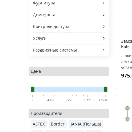
Фурнитура
Домофоны
Контроль доступа
Услуги
Замо
Kale
Раздвижные системы
153U
.. вк
[Чер
легко
уста
Цена
проф
975.
35/35
Кром
узко
замки
0
4 375
8 750
13 125
17 500
Производители
ASTEX
Border
JANIA (Польша)