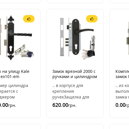
т 25,30,35 мм.
..
безоп
ра ..
отличи
 на улицу Kale
Замок врезной 2000 с
Компл
-ex101-em
ручками и цилиндром
замок
ный)
(5 ключей) Черный
401 (A
змер цилиндра
.. в корпусе для
.. из 
(порошок)
ручки 
ирается с
крепления
выпол
джером
ручекЗащелка для
замка
видуально в
левых и правых
работа
.00
620.00
0.00
грн.
грн.
г
етствии с
дверей
Меттэм
метрами вашей
(универсальный)Три
металл
и.Замок Кале
стальных
15 лет
может им ..
ригеляЗащелка замка
дв ..