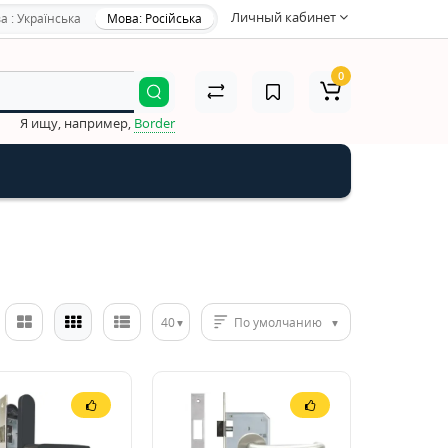
Личный кабинет
а : Українська
Мова: Російська
0
Я ищу, например,
Border
40
По умолчанию