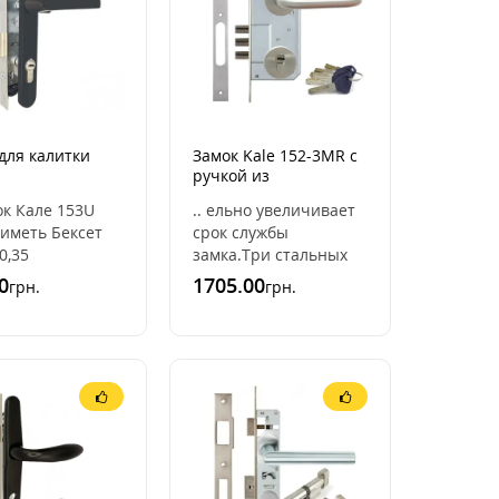
для калитки
Замок Kale 152-3MR с
я)
ручкой из
UZK+цилиндр
нержавеющей стали
мок Кале 153U
.. ельно увеличивает
т RAL7016]
(+цилиндр Apecs EM)
иметь Бексет
срок службы
0,35
замка.Три стальных
меняя эти
хромированных
0
1705.00
грн.
грн.
етры вы можете
ригеля диаметром 12
ть правильно
мм. Вылет ригелей 26
 Замок ..
мм. Ригели ..