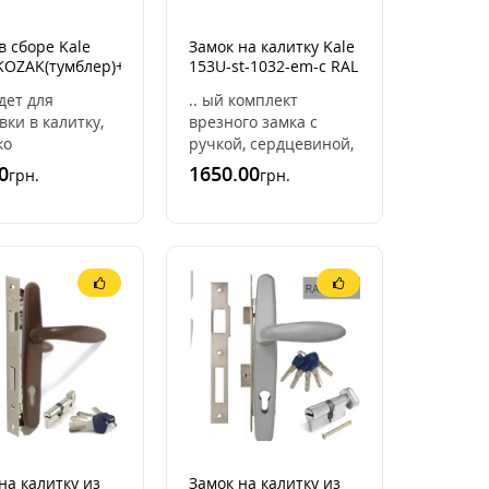
в сборе Kale
Замок на калитку Kale
KOZAK(тумблер)+UZK(белая)
153U-st-1032-em-c RAL
9005 (черный мат)
йдет для
.. ый комплект
вки в калитку,
врезного замка с
ко
ручкой, сердцевиной,
вливается в
и накладкой на
0
1650.00
грн.
грн.
льную трубу,
ключевое отверстие,
 20/40 или 40/60.
который подойдет на
этого узкопр ..
калитки , или в ..
на калитку из
Замок на калитку из