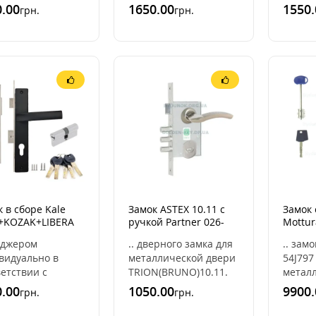
ндр Imperial
калитки,
хроми
.00
1650.00
1550.
грн.
грн.
k) ключ тумблер.
металлической
ригел
ткрывается и
,деревянной и
мм. В
вается с ..
металопластиковой
мм. Ри
ПВХ двери.В этом ком
..
 в сборе Kale
Замок ASTEX 10.11 с
Замок 
+KOZAK+LIBERA
ручкой Partner 026-
Mottur
ный мат)
SN-CP для
та Tok
еджером
.. дверного замка для
.. зам
металлической двери
видуально в
металлической двери
54J797
етствии с
TRION(BRUNO)10.11.
метал
метрами вашей
Замок поставляется в
тяжел
.00
1050.00
9900.
грн.
грн.
и.Замок Кале
полном комплекте для
обесп
 может иметь
установки и подходит
собст