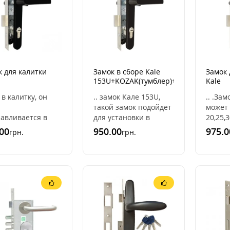
к для калитки
Замок в сборе Kale
Замок 
153U+KOZAK(тумблер)+UZK(коричнева
Kale
+UZK+цилиндр
153U+
и в калитку, он
.. замок Кале 153U,
.. .За
ный RAL9005]
[графи
такой замок подойдет
может 
навливается в
для установки в
20,25,3
ильную трубу,
калитку, он легко
мм. Из
00
950.00
975.0
грн.
грн.
, 20/40 или 40/60.
устанавливается в
парам
е этого
профильную трубу,
выбра
профильные
35/35, 20/4 ..
замок.
 час ..