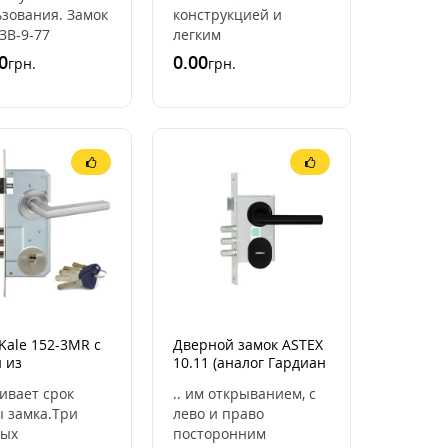
зования. Замок
конструкцией и
ЗВ-9-77
легким
ся аналогом
закрыванием.Покрытие:
0
0.00
грн.
грн.
Гардиан 10.11 и
цвет покрытия
еобходимости
краской RAL 9005 это
..
черный матовый
цвет.Толщина по ..
Kale 152-3MR с
Дверной замок ASTEX
 из
10.11 (аналог Гардиан
веющей стали
10.11) с ручкой из
чивает срок
.. им открыванием, с
m-Apecs EM)
нержавеющей стали
ы замка.Три
лево и право
USK
ных
посторонним