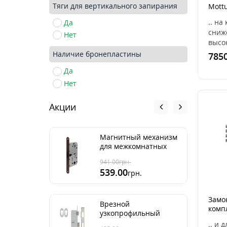
Тяги для вертикального запирания
Mottu
TRIO
.. на
Да
TRIO
сниж
Нет
высо
можн
Наличие бронепластины
7850
брон
Да
мета
двер
Нет
замок
Акции
Магнитный механизм
для межкомнатных
дверей AGB Mediana
941.00
грн.
Polaris ант бронза
539.00
грн.
96мм
Замок
Врезной
компл
узкопрофильный
ZEUS
замок Kale 155
.. и д
RBLOC