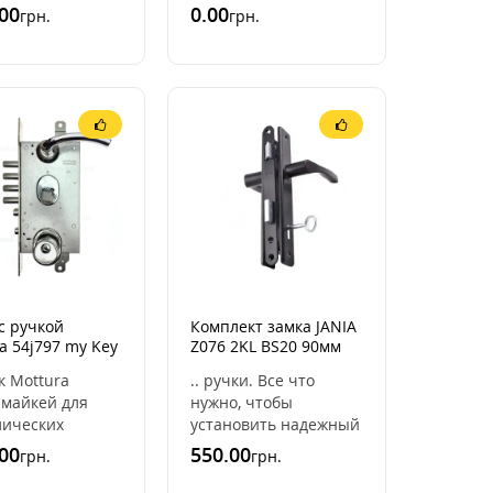
рованных
открыванием.
00
0.00
грн.
грн.
я диаметром 12
Рекомендуется для
ылет ригелей 26
уличного
гели убирают ..
использования.Комплектация:Замок
ASTE ..
с ручкой
Комплект замка JANIA
a 54j797 my Key
Z076 2KL BS20 90мм
oz PRO 300
ок Mottura
.. ручки. Все что
 майкей для
нужно, чтобы
лических
установить надежный
ых дверей для
простой замок на
00
550.00
грн.
грн.
ечения
двери.КомплектацияДверной
венной
замок узкий с