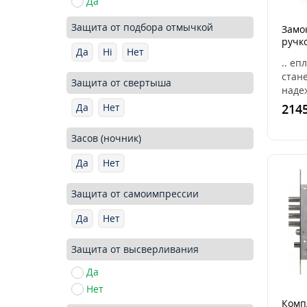
Да
Защита от подбора отмычкой
Замок
ручко
Да
Ні
Нет
(комп
.. еп
стане
Защита от свертыша
наде
КАЛЕ
2145
Да
Нет
латун
плас
Засов (ночник)
планк
Да
Нет
Защита от самоимпрессии
Да
Нет
Защита от высверливания
Да
Нет
Комп