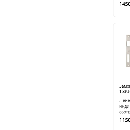
цили
1450
(koza
он о
закры
Замок
153U
(Чер
.. ен
инди
соотв
пара
1150
двер
153U