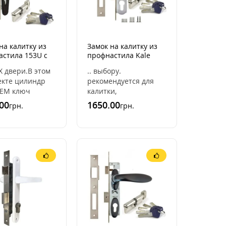
на калитку из
Замок на калитку из
астила 153U с
профнастила Kale
 RAL 9005
153U +Apecs-em-
ВХ двери.В этом
.. выбору.
й] (комплект)
с+ручки 101
екте цилиндр
рекомендуется для
(нержавеющая сталь)
 EM ключ
калитки,
р (или ключ
металлической
00
1650.00
грн.
грн.
 он открывается
,деревянной и
ывается
металопластиковой
и ключом ..
ПВХ двери.В этом
комплекте цилиндр
APEC ..