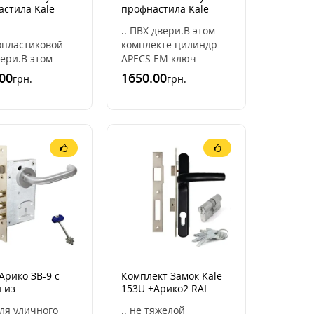
астила Kale
профнастила Kale
 ручкой RAL
153U с ручкой RAL
.. ПВХ двери.В этом
Серо-
9006 [серый металик]
опластиковой
комплекте цилиндр
невый]
(комплект)
ери.В этом
APECS EM ключ
ект)
екте цилиндр
тумблер (или ключ
00
1650.00
грн.
грн.
 EM ключ
ключ). он открывается
р (или ключ
и закрывается
 он открывается
снаружи ключом а ..
ыва ..
и
Дверей
Арико ЗВ-9 с
Комплект Замок Kale
к с
 из
153U +Арико2 RAL
001 A
веющей стали
9005 (черный)
 для уличного
.. не тяжелой
омплект)