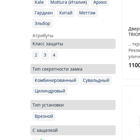
Kale
Mottura (Италия)
Арико
Гардиан
Китай
Меттэм
Эльбор
Двер
TRIO
Атрибуты
ручк
Класс защиты
.. тк
нерж
Реко
USK
2
3
4
улич
испо
1100
ЗАМО
Тип секретности замка
ГАРД
Комбинированный
Сувальдный
10.1
TRION
Цилиндровый
Тип установки
Врезной
С защелкой