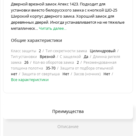
Дверной врезной замок Апекс 1423. Подходит для
установки вместо белорусского замка с кнопкой ШО-25
Широкий корпус дверного замка. Хороший замок для
деревянных дверей. Иногда устанавливается на не тяжелые
металлическ...
Читать далее...
Общие характеристики
Класс защиты
2
Тип секретности замка
Цилиндровый
Тип установки
Врезной
С защелкой
Да
Длинна ригеля
замка
26
Кол-во оборотов замка
2
Рекомендованная
толщина полотна
35-70
Защита от подбора отмычкой
нет
Защита от свертыша
Нет
Засов (ночник)
Нет
Все характеристики
Преимущества
Описание