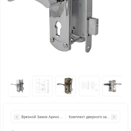
Врезной Замок Арико ЗВ4-У
Комплект дверного замка Арико ЗВ4-