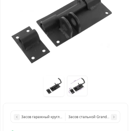
Засов гаражный круглый 200*80 мм черный (под замок)
Засов стальной Grandlock ZS-150