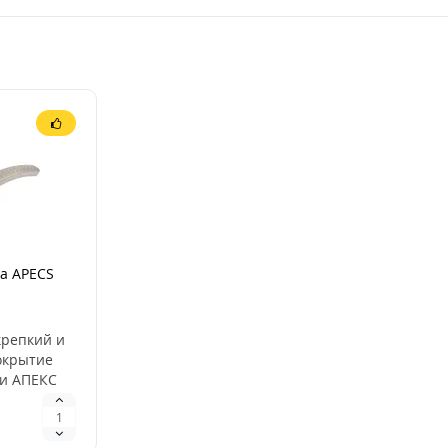
а APECS
крепкий и
окрытие
ки АПЕКС
омирование
и деталей