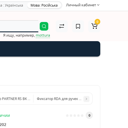
Личный кабинет
а : Українська
Мова: Російська
0
Я ищу, например,
mottura
 PARTNER RS BK (WC санузел)
Фиксатор RDA для ручек NOVELTY WC
личии
0
202