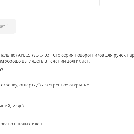
0
вет
пальню) APECS WC-0403 . Єто серия поворотников для ручек па
м хорошо выглядеть в течении долгих лет.
03:
 скрепку, отвертку") - экстренное открытие
иний, медь)
ковано в полиэтилен