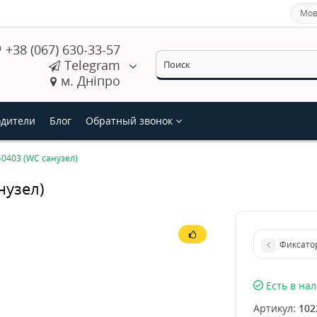
Мов
+38 (067) 630-33-57
Telegram
м. Дніпро
дители
Блог
Обратный звонок
0403 (WC санузел)
нузел)
Фиксатор
Есть в на
Артикул:
102