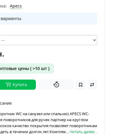
ка:
Apecs
 варианты
н.
птовые цены ( >10 шт )
Купить
сание
ротник WC на санузел или спальню) APECS WC-
рия поворотников для ручек партнер на круглом
ысокое качество покрытия позволяет поворотникам
еть в течении долгих лет.Комплек...
Читать далее...