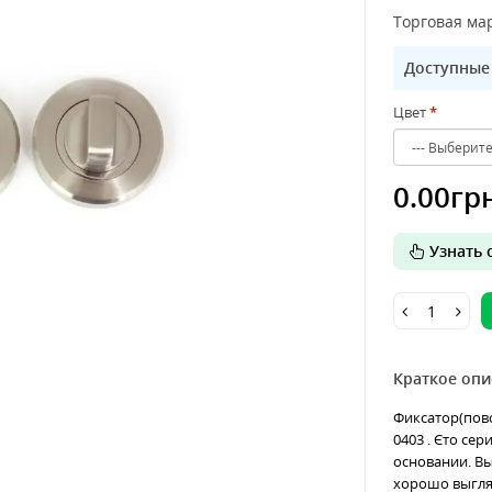
Торговая мар
Доступные
Цвет
0.00гр
Узнать о
Краткое опи
Фиксатор(пово
0403 . Єто се
основании. В
хорошо выгляд