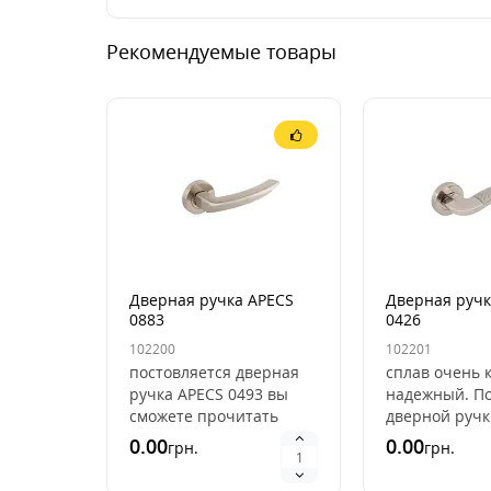
Рекомендуемые товары
Дверная ручка APECS
Дверная ручк
0883
0426
102200
102201
постовляется дверная
сплав очень 
ручка APECS 0493 вы
надежный. П
сможете прочитать
дверной руч
материал: ZAMAK. Что
0426 При хр
0.00
0.00
грн.
грн.
же такое ZAMAK ? Это
или золочени
сплав цинка,меди, л..
на заводах к..