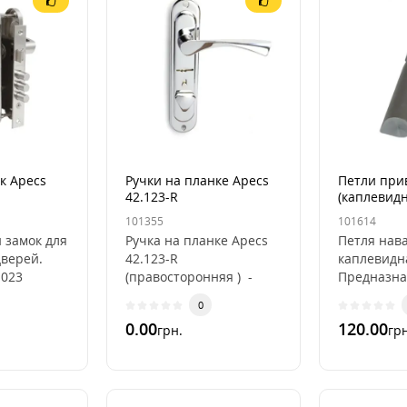
к Apecs
Ручки на планке Apecs
Петли при
42.123-R
(каплевидн
(правосторонняя ) для
металличе
101355
101614
замка Эльбор
140*20-В
 замок для
Ручка на планке Apecs
Петля нав
дверей.
42.123-R
каплевидн
1023
(правосторонняя ) -
Предназна
Дверная ручка для
металличе
0
 : в
замков ЭльборИз
Материал:
0.00
120.00
грн.
грн
т ручки,
известных Украинскому
Standard..
ры..