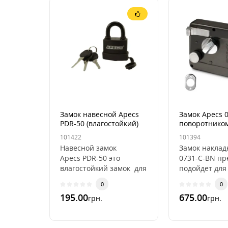
Замок навесной Apecs
Замок Apecs 
PDR-50 (влагостойкий)
поворотнико
101422
101394
Навесной замок
Замок наклад
Apecs PDR-50 это
0731-C-BN пр
влагостойкий замок для
подойдет для
улицы, с английским
на внутренни
0
0
ключом , и латунной
как првые так
195.00
675.00
грн.
грн.
сердцевиной. с..
толщиной д..