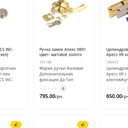
CS WC-
Ручка замок Апекс 0891
Цилиндро
зел)
Цвет: матовое золото
Apecs XR 
(GM)
(хром)
101198
100472
оротник
Форма ручки Фалевая
Цилиндро
л или
Дополнительная
Apecs XR 
CS WC-
фиксация Да Тип
ключомКу
рия
фиксации
цилиндр A
0
 для ручек
КлючомКоличество
можно для
795.00
650.00
грн.
грн
руглом
ключей 3 штПокрытие
врезного 
ручек ГальваникаЦвет
цилиндров
ру..