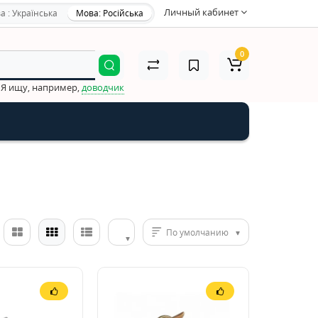
Личный кабинет
а : Українська
Мова: Російська
0
Я ищу, например,
доводчик
По умолчанию