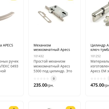
а APECS
Механизм
Цилиндр A
межкомнатный Apecs
ключ-тумб
5300
101432
101252
рных ручек
Простой механизм
Материал
 АПЕКС 0493
межкомнатный Apecs
изготовле
чной
5300 под цилиндр. Это
Apecs ЕМ э
торой
недорогой замок для
также кал
0
 дверная
межкомнатной
стальные 
235.00
475.00
грн.
грн
493 ..
деревянной двери,
высверлив
достаточно ..
надежные 