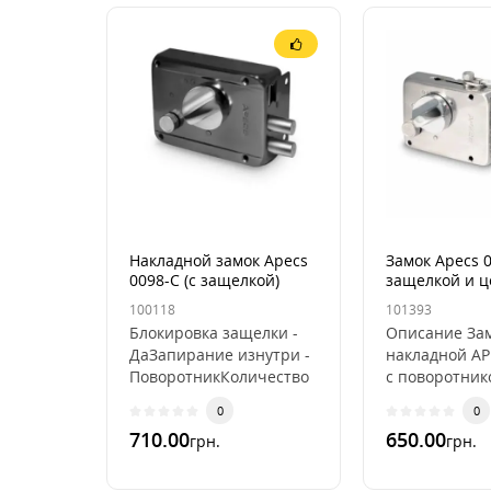
Накладной замок Apecs
Замок Apecs 0
0098-С (с защелкой)
защелкой и ц
100118
101393
Блокировка защелки -
Описание За
ДаЗапирание изнутри -
накладной AP
ПоворотникКоличество
с поворотник
ключей - 5 штПокрытие
изнутри Заще
0
0
- Гальваническое
классическая
710.00
650.00
грн.
грн.
покрытиеТип цилин..
запирания из
ключБл..