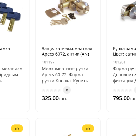
замка
Защелка межкомнатная
Ручка замо
Apecs 6072, антик (AN)
Цвет: сатин
101197
101201
 механизм
Межкомнатные ручки
Форма руч
ибридным
Apecs 60-72 Форма
Дополните
ь
ручки Кнопка. Купить
фиксация 
s XR
дверные ручки Цвет:
фиксации
0
бого
антик (AN)Дверные
КлючомКо
325.00
795.00
грн.
грн
ка
ручки кноб Ap..
ключей 3 
.
ручек Гал
руч..