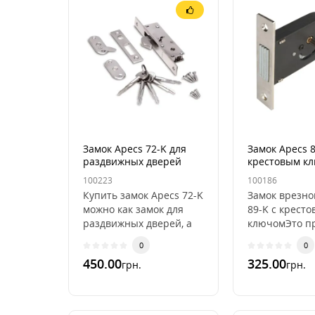
Замок Apecs 72-K для
Замок Apecs 8
раздвижных дверей
крестовым к
100223
100186
Купить замок Apecs 72-K
Замок врезно
можно как замок для
89-K с крест
раздвижных дверей, а
ключомЭто пр
также как
надежный зам
0
0
дополнительный замок
небольшим к
450.00
325.00
грн.
грн.
на металопластиковые
крествого тип
две..
установки..