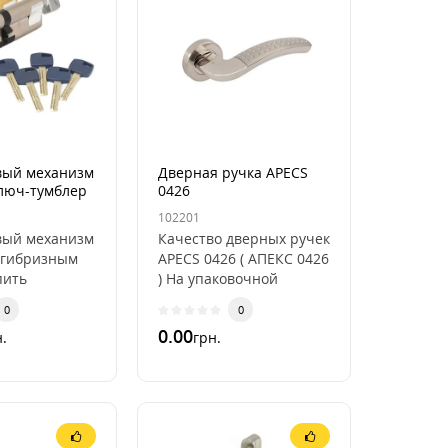
вый механизм
Дверная ручка APECS
ключ-тумблер
0426
102201
вый механизм
Качество дверных ручек
с гибризным
APECS 0426 ( АПЕКС 0426
пить
) На упаковочной
pecs XR
коробке в которой
0
0
 любого
постовляется дверная
0.00
.
грн.
замка
ручка APECS 0426 ..
ог..