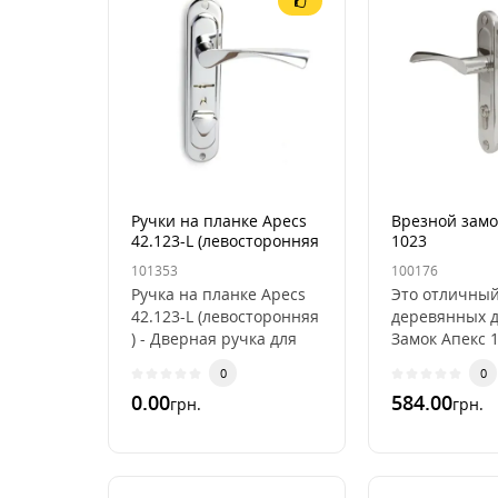
Ручки на планке Apecs
Врезной замо
42.123-L (левосторонняя
1023
) для замка Эльбор
101353
100176
Ручка на планке Apecs
Это отличный
42.123-L (левосторонняя
деревянных 
) - Дверная ручка для
Замок Апекс 
замков ЭльборИз
полностью
0
0
известных Украинскому
укомплектован
0.00
584.00
грн.
грн.
рынку зам..
комплекте иду
замок..