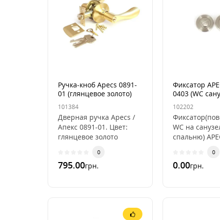
Ручка-кноб Apecs 0891-
Фиксатор APE
01 (глянцевое золото)
0403 (WC сану
101384
102202
Дверная ручка Apecs /
Фиксатор(пов
Апекс 0891-01. Цвет:
WC на санузе
глянцевое золото
спальню) APE
(GM)Ручки защелки
0403 . Єто се
0
0
KNOB - это готовый к
поворотников
795.00
0.00
грн.
грн.
установке и эксп..
партнер на к
основ..