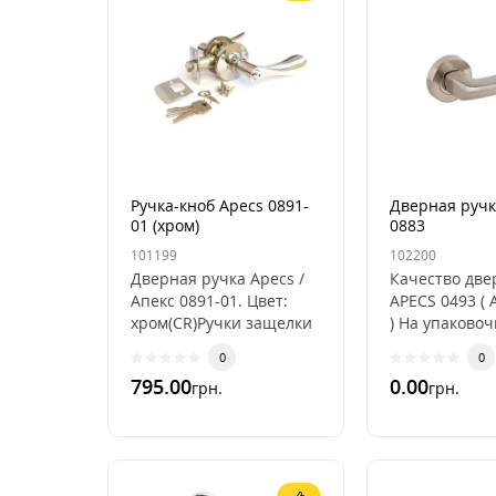
Ручка-кноб Apecs 0891-
Дверная ручк
01 (хром)
0883
101199
102200
Дверная ручка Apecs /
Качество две
Апекс 0891-01. Цвет:
APECS 0493 (
хром(CR)Ручки защелки
) На упаково
KNOB - это готовый к
коробке в ко
0
0
установке и
постовляется
795.00
0.00
грн.
грн.
эксплуатации
ручка APECS 0
комплект...