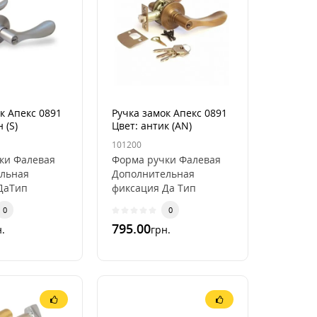
к Апекс 0891
Ручка замок Апекс 0891
 (S)
Цвет: антик (AN)
101200
ки Фалевая
Форма ручки Фалевая
льная
Дополнительная
ДаТип
фиксация Да Тип
фиксации
0
0
личество
КлючомКоличество
795.00
.
грн.
штПокрытие
ключей 3 штПокрытие
ьваникаЦвет
ручек ГальваникаЦвет
ру..