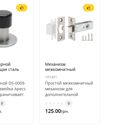
ерной
Механизм
ая сталь
межкомнатный
009 INNOX
задвижка Apecs L-0126
101431
(под фиксатор 6мм)
ной DS-0009-
Простой межкомнатный
авейка Apecs
механизм для
граничивает
дополнительной
. Защищает
фиксации. Например
0
0
интус от
вана комната, туалет,
125.00
.
грн.
.
спальня .. Небольшой
размер за..