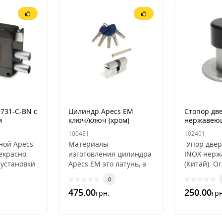
0731-C-BN c
Цилиндр Apecs EM
Стопор дв
м
ключ/ключ (хром)
нержавеющ
Apecs DS-
100481
102401
ной Apecs
Материалы
Упор двер
екрасно
изготовления цилиндра
INOX нерж
 установки
Apecs ЕМ это латунь, а
(Китай). О
е двери
также каленые
ход двери
0
 и левые, с
стальные пины от
стены и пл
475.00
250.00
грн.
грн
высверливания.Это
ударов. Ку.
надежные цилиндр..