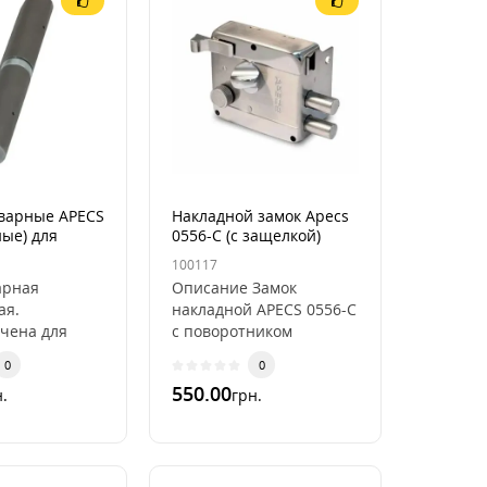
варные APECS
Накладной замок Apecs
ые) для
0556-C (с защелкой)
ских дверей
100117
арная
Описание Замок
ая.
накладной APECS 0556-C
чена для
с поворотником
ских дверей.
изнутри Защелка:
0
0
 сталь. Линия
классическая Способ
550.00
.
грн.
запирания изнутри:
ключБл..