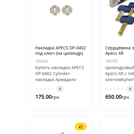
Накладка APECS DP-0402
Сердцевина 
под ключ (на цилиндр)
Apecs XR
102203
100757
Купить накладки APECS
Цилиндровый
DP-0402 Cylinder-
Apecs XR с г
накладка Армадило
ключомКупит
ЦилиндрЦвета в
цилиндр Apec
0
0
ассортименте:золото/
можно для лю
175.00
650.00
грн.
грн.
хромматовый
врезного зам
никельматовое з..
цилиндровог.