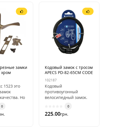
резные замки
Кодовый замок с тросом
 хром
APECS PD-82-65СМ CODE
102187
с 1523 это
Кодовый
замок
противоугонный
качества. Но
велосипедный замок.
у в замке есть
Для использования
0
0
о которых не
достаточно помнить
225.00
рн.
грн.
ни о..
комбинацию. Хороший
кодовый замок для ве..