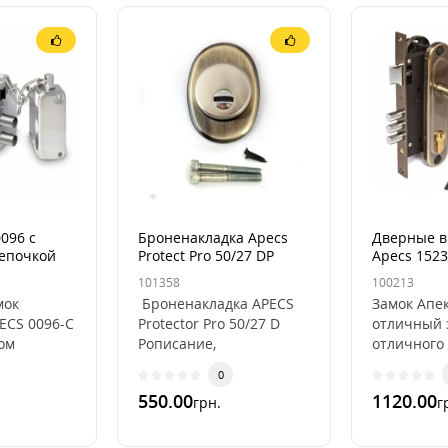
096 с
Броненакладка Apecs
Дверные в
епочкой
Protect Pro 50/27 DP
Apecs 1523
101358
100213
мок
Броненакладка APECS
Замок Апек
ECS 0096-C
Protector Pro 50/27 D
отличный 
ом
Pописание,
отличного 
лка:
характеристикиОсобенности
скажу сраз
0
 Способ
установки
и минусы 
550.00
1120.00
грн.
г
нутри:
броненакладки APECS ..
расскажет 