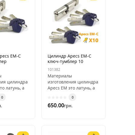
pecs EM-C
Цилиндр Apecs EM-C
лер
ключ-тумблер 10
ключей
101382
ы
Материалы
ния цилиндра
изготовления цилиндра
то латунь, а
Apecs ЕМ это латунь, а
еные
также каленые
0
0
пины от
стальные пины от
650.00
.
грн.
ания.Это
высверливания.Это
цилиндр..
надежные цилиндр..