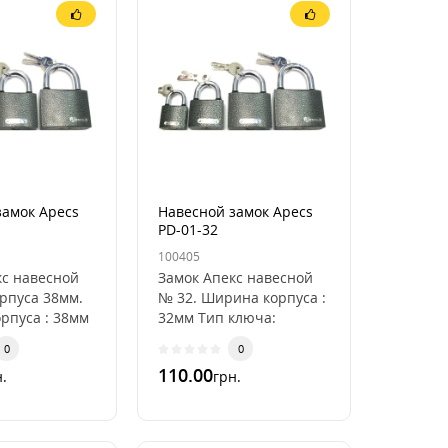
замок Apecs
Навесной замок Apecs
PD-01-32
100405
кс навесной
Замок Апекс навесной
рпуса 38мм.
№ 32. Ширина корпуса :
рпуса : 38мм
32мм Тип ключа:
 английский.
английский.
0
0
ется тремя
Комплектуется тремя
110.00
.
грн.
Ключ..
ключами. Ключи
изготовлены и..