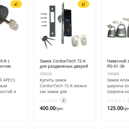
9-K с
Замок CordonTech 72-K
Навесной 
лючом
для раздвижных дверей
PD-01-38
100223
100406
й APECS
Купить замок
Замок Апе
овым
CordonTech 72-K можно
ширина ко
остой и
как замок для
Ширина ко
ок с
раздвижных дверей, а
Тип ключа:
0
лючем
также как
Комплекту
400.00
125.00
грн.
грн
а. Для
дополнительный замок
ключами. 
на металопластиковы..