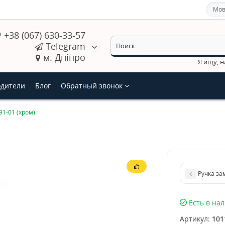
Мов
+38 (067) 630-33-57
Telegram
м. Дніпро
Я ищу, 
дители
Блог
Обратный звонок
91-01 (хром)
Ручка за
Есть в на
Артикул:
101