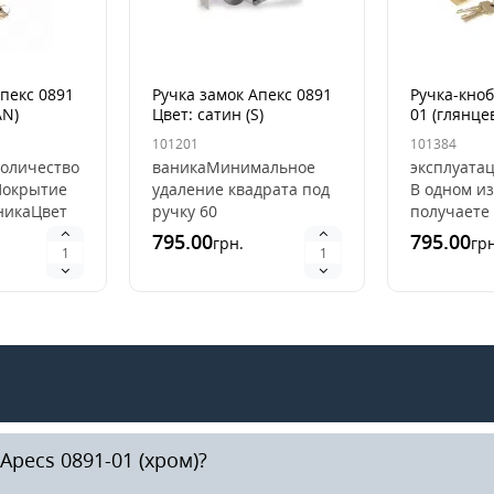
Апекс 0891
Ручка замок Апекс 0891
Ручка-кноб
AN)
Цвет: сатин (S)
01 (глянце
101201
101384
оличество
ваникаМинимальное
эксплуатац
Покрытие
удаление квадрата под
В одном и
никаЦвет
ручку 60
получаете 
ммМаксимальное
защелку, и
795.00
795.00
грн.
грн
о,серебро,медь,матовое
удаление квадрата под
Благодаря
Покр..
ручку 70 ммМатериал
цельной к
ручки ЦАМ..
кнобы..
pecs 0891-01 (хром)?