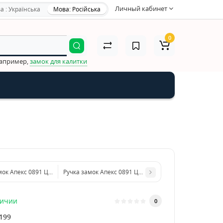
Личный кабинет
а : Українська
Мова: Російська
0
например,
замок для калитки
мок Апекс 0891 Цвет: матовое золото (GM)
Ручка замок Апекс 0891 Цвет: антик (AN)
личии
0
199