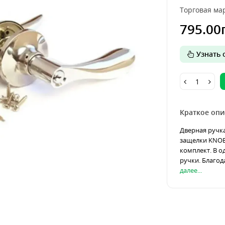
Торговая мар
795.00
Узнать о
Краткое опи
Дверная ручка
защелки KNOB 
комплект. В о
ручки. Благод
далее...