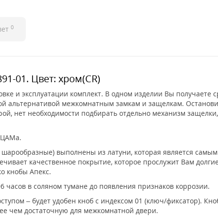
0
вет
91-01. Цвет: хром(CR)
овке и эксплуатации комплект. В одном изделии Вы получаете ср
ой альтернативой межкомнатным замкам и защелкам. Остановив
ой, нет необходимости подбирать отдельно механизм защелки, 
 ЦАМа.
, шарообразные) выполнены из латуни, которая является самы
чивает качественное покрытие, которое прослужит Вам долгие
о кнобы Апекс.
6 часов в соляном тумане до появления признаков коррозии.
тупом – будет удобен кноб с индексом 01 (ключ/фиксатор). Кн
лее чем достаточную для межкомнатной двери.