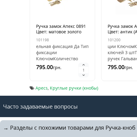
Ручка замок Апекс 0891
Ручка замок 
Цвет: матовое золото
Цвет: антик (
(GM)
101198
101200
ельная фиксация Да Тип
ции КлючомК
фиксации
ключей 3 шт
КлючомКоличество
ручек Гальва
ключей 3 штПокрытие
ручки
795.00
795.00
грн.
грн.
ручек ГальваникаЦвет
Бронза,золот
ручки
золото, сатин
Бронза,золото,серебро,ме..
Apecs
,
Круглые ручки (кнобы)
Часто задаваемые вопросы
→ Разделы с похожими товарами для Ручка-кноб A