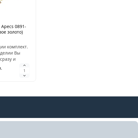
 Apecs 0891-
вое золото)
ии комплект.
зделии Вы
сразу и
 ручки.
.
 своей
онструкции,