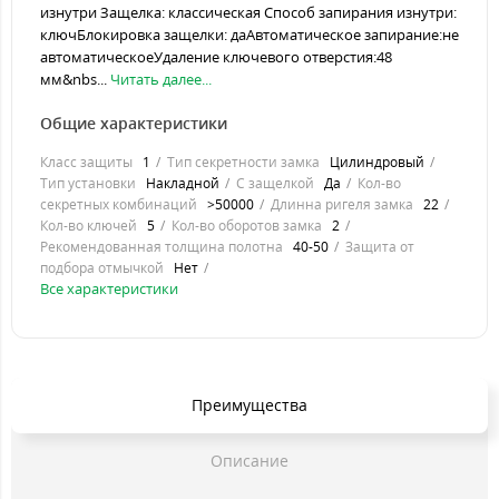
изнутри Защелка: классическая Способ запирания изнутри:
ключБлокировка защелки: даАвтоматическое запирание:не
автоматическоеУдаление ключевого отверстия:48
мм&nbs...
Читать далее...
Общие характеристики
Класс защиты
1
Тип секретности замка
Цилиндровый
Тип установки
Накладной
С защелкой
Да
Кол-во
секретных комбинаций
>50000
Длинна ригеля замка
22
Кол-во ключей
5
Кол-во оборотов замка
2
Рекомендованная толщина полотна
40-50
Защита от
подбора отмычкой
Нет
Все характеристики
Преимущества
Описание