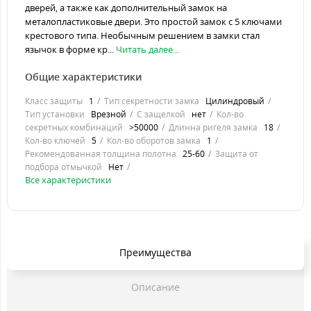
дверей, а также как дополнительный замок на
металопластиковые двери. Это простой замок с 5 ключами
крестового типа. Необычным решением в замки стал
язычок в форме кр...
Читать далее...
Общие характеристики
Класс защиты
1
Тип секретности замка
Цилиндровый
Тип установки
Врезной
С защелкой
нет
Кол-во
секретных комбинаций
>50000
Длинна ригеля замка
18
Кол-во ключей
5
Кол-во оборотов замка
1
Рекомендованная толщина полотна
25-60
Защита от
подбора отмычкой
Нет
Все характеристики
Преимущества
Описание