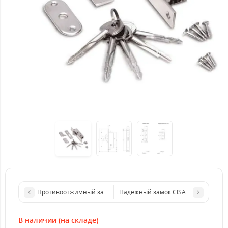
Противоотжимный замок Kale 267 (краб)
Надежный замок CISA B7.535.48 ана
В наличии (на складе)