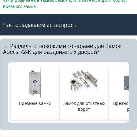
узкопрофильные замки
,
Замок для откатных ворот
,
Корпус
врезного замка
Часто задаваемые вопросы
→ Разделы с похожими товарами для Замок
Apecs 72-K для раздвижных дверей?
Врезные замки
Замок для откатных
Врезной за
ворот
ручк