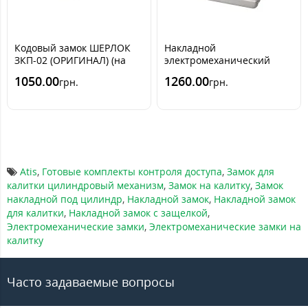
Кодовый замок ШЕРЛОК
Накладной
ЗКП-02 (ОРИГИНАЛ) (на
электромеханический
подъезд и калитку)
замок Atis LOCK SS (нерж)
1050.00
1260.00
грн.
грн.
Atis
,
Готовые комплекты контроля доступа
,
Замок для
калитки цилиндровый механизм
,
Замок на калитку
,
Замок
накладной под цилиндр
,
Накладной замок
,
Накладной замок
для калитки
,
Накладной замок с защелкой
,
Электромеханические замки
,
Электромеханические замки на
калитку
Часто задаваемые вопросы