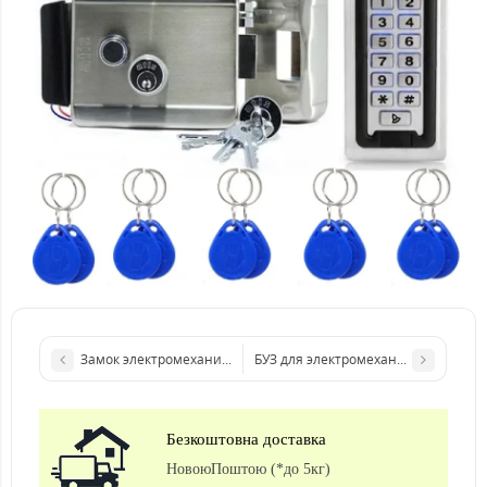
Замок электромеханический для откатных ворот VIRO V09 BS5
БУЗ для электромеханического зам
Безкоштовна доставка
НовоюПоштою (*до 5кг)