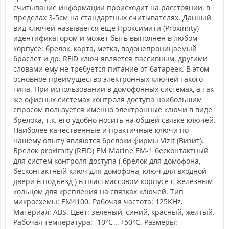
считывание информации происходит на расстоянии, в
пределах 3-5см на стандартных считывателях. Данный
вид ключей называется еще Проксимити (Proximity)
идентификатором и может быть выполнен в любом
корпусе: брелок, карта, метка, водонепроницаемый
браслет и др. RFID ключ является пассивным, другими
словами ему не требуется питание от батареек. В этом
основное преимущество электронных ключей такого
типа. При использовании в домофонных системах, а так
же офисных системах контроля доступа наибольшим
спросом пользуется именно электронные ключи в виде
брелока, т.к. его удобно носить на общей связке ключей.
Наиболее качественные и практичные ключи по
нашему опыту являются брелоки фирмы Vizit (Визит).
Брелок proximity (RFID) EM Marine EM-1 бесконтактный
для систем контроля доступа ( брелок для домофона,
бесконтактный ключ для домофона, ключ для входной
двери в подъезд ) в пластмассовом корпусе с железным
кольцом для крепления на связках ключей. Тип
микросхемы: EM4100. Рабочая частота: 125KHz.
Материал: ABS. Цвет: зеленый, синий, красный, желтый.
Рабочая температура: -10°С…+50°С. Размеры: