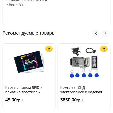
• Вес ~ 3 г
Рекомендуемые товары
Карта с чипом RFID и
Комплект СКД
печатью логотипа -
электрозамок и кодовая
рисунка - названия
клавиатура ATIS с 10
45.00
3850.00
грн.
грн.
компании (EM-marine)
ключами (IP67 для улицы)