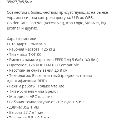
35х27,7х5,5мм.
Совместим с большинством присутствующих на рынке
Украины систем контроля доступа: U-Prox WEB,
GoldenGate, FortNet (AccessNet), Iron Logic, StopNet, Big
Brother и других.
Характеристики:
• Стандарт: Em-Marin
• Рабочая частота: 125 кГц
• Тип чип:а TK4100
• Емкость памяти (размер EEPROM) 5 байт (40 бит)
• Протокол: 125 KHz EM4100 Compatible
• Расстояние считывания до 8 см
• Технология: Бесконтактный (радиочастотная
идентификация, RFID)
• Режим работы: Только чтение
• Тип носителя чипа Брелок
• Материал: АБС пластик
• Рабочая температура: от -10° с до + 50° с
• Длина: 35± 1 мм
• Высота 27.7 ± 1 мм
• Толщина: 5.5 ± 0.5 мм