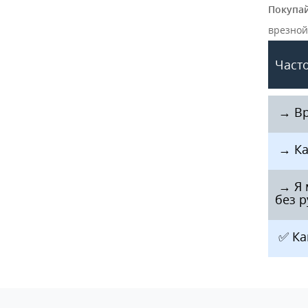
Покупай
врезной
Часто
️ → В
️ → К
️ → Я
без р
️ ✅ К