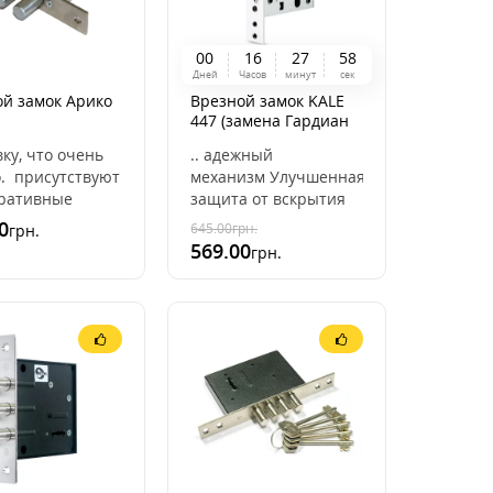
0
0
1
6
2
7
5
7
Дней
Часов
минут
сек
ой замок Арико
Врезной замок KALE
447 (замена Гардиан
32.01)
овку, что очень
.. адежный
о. присутствуют
механизм Улучшенная
оративные
защита от вскрытия
дки на ключевое
фомкойЗамок KALE
0
645.00
грн.
грн.
тие. Также
447 имеет следующие
569.00
грн.
 замок А ..
характеристики:Тип:
цилин ..