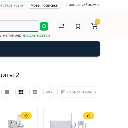
Личный кабинет
а : Українська
Мова: Російська
0
у, например,
входные двери
щиты 2
40
По умолчанию