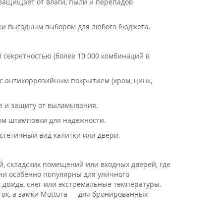
защищает от влаги, пыли и перепадов
 Apecs
амки выгодным выбором для любого бюджета.
 секретностью (более 10 000 комбинаций в
и
 с антикоррозийным покрытием (хром, цинк,
Дверей
е и защиту от выламывания.
дом штамповки для надежности.
эстетичный вид калитки или двери.
ей, складских помещений или входных дверей, где
ни особенно популярны для уличного
к дождь, снег или экстремальные температуры.
ток, а замки Mottura — для бронированных