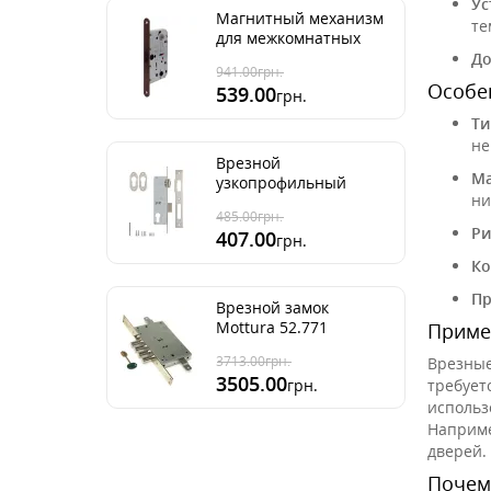
Ус
Магнитный механизм
те
для межкомнатных
дверей AGB Mediana
До
941.00
грн.
Polaris ант бронза
Особен
539.00
грн.
96мм
Ти
не
Врезной
Ма
узкопрофильный
ни
замок Kale 155
485.00
грн.
Ри
407.00
грн.
Ко
Пр
Врезной замок
Mottura 52.771
Приме
(Италия)
3713.00
грн.
Врезные
3505.00
требует
грн.
использ
Наприме
дверей.
Почему