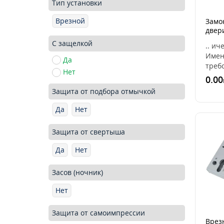
Тип установки
Врезной
Замо
двер
300+
С защелкой
.. ич
брон
Имен
Да
треб
Нет
соот
0.00
цили
Защита от подбора отмычкой
врез
цили
Да
Нет
меха
тумбл
Защита от свертыша
Да
Нет
Засов (ночник)
Нет
Защита от самоимпрессии
Врез