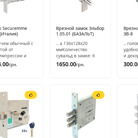
к Securemme
Врезной замок Эльбор
Врезн
(Италия)
1.05.01 (БАЗАЛЬТ)
ЗВ-8
 , чем обычный с
.. а 136х128х20
.. гол
той от
ммКоличество
удобн
импрессии и
сувальд в замке: 6
и дек
ерливания. Важной
пластинКоличество
накла
.00
1650.00
300.0
грн.
грн.
енностью замка
разных ключей более
отверс
remme
1,5 млн.Диаметр
купить
CR60AXX85 явл ..
ригилей (штырей)
замк ..