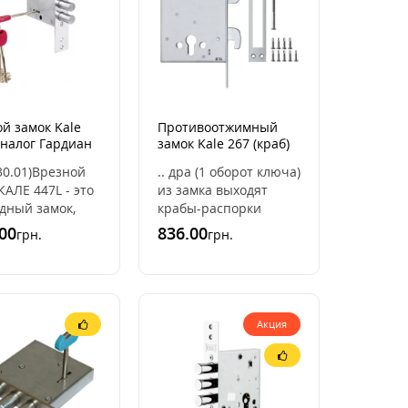
й замок Kale
Противоотжимный
аналог Гардиан
замок Kale 267 (краб)
 30.01)Врезной
.. дра (1 оборот ключа)
КАЛЕ 447L - это
из замка выходят
дный замок,
крабы-распорки
азначенный
которые позволяют
00
836.00
грн.
грн.
еталлических
противостоять
. Он является
отжиму двери.Замок
ом ..
Kale-267 с систе ..
Акция