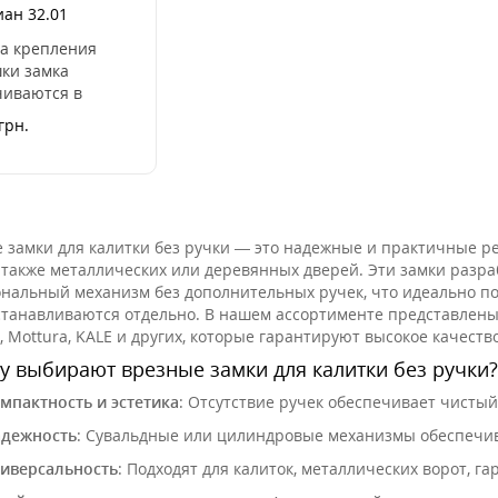
иан 32.01
та крепления
ки замка
чиваются в
штейны, которые
грн.
т и для
ления торцевой
ки : Снимаем
нюю ..
 замки для калитки без ручки — это надежные и практичные р
а также металлических или деревянных дверей. Эти замки разра
нальный механизм без дополнительных ручек, что идеально по
станавливаются отдельно. В нашем ассортименте представлены 
, Mottura, KALE и других, которые гарантируют высокое качеств
 выбирают врезные замки для калитки без ручки?
мпактность и эстетика
: Отсутствие ручек обеспечивает чистый
дежность
: Сувальдные или цилиндровые механизмы обеспечив
иверсальность
: Подходят для калиток, металлических ворот, г