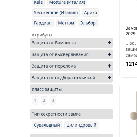
Kale
Mottura (Италия)
Securemme (Италия)
Арико
Гардиан
Меттэм
Эльбор
Замо
2029 
Атрибуты
Защита от Бампинга
.. ок
защи
Защита от высверливания
само
высв
1214
Защита от перелома
особ
Secu
Защита от подбора отмычкой
2029X
Класс защиты
1
2
3
Тип секретности замка
Сувальдный
Цилиндровый