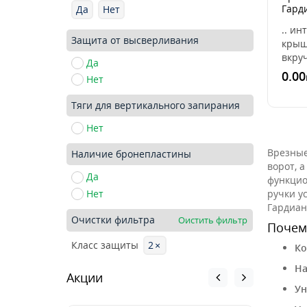
Гард
Да
Нет
.. ин
Защита от высверливания
крыш
вкру
Да
крон
0.00
Нет
служа
креп
Тяги для вертикального запирания
план
верх
Нет
Врезные
Наличие бронепластины
ворот, 
Да
функцио
ручки у
Нет
Гардиан
Очистки фильтра
Оистить фильтр
Почему
2
×
Класс защиты
Ко
На
Акции
Ун