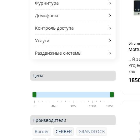
Фурнитура
Домофоны
Контроль доступа
Услуги
Итал
Mottu
Раздвижные системы
DP25
.. й 
ProJe
как
Цена
допо
1850
на м
двер
калит
0
463
925
1 388
1 850
Производители
Border
CERBER
GRANDLOCK