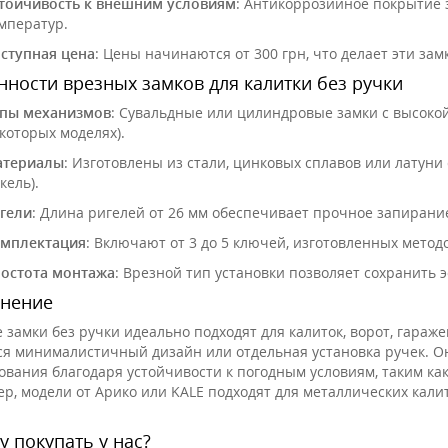
тойчивость к внешним условиям
: Антикоррозийное покрытие 
Врезной замок
Дверной глазок
мператур.
Mottura DP25170000
3028/70-120
ступная цена
: Цены начинаются от 300 грн, что делает эти з
1168.00
грн.
475.00
грн.
ности врезных замков для калитки без ручки
1123.00
407.00
грн.
грн.
пы механизмов
: Сувальдные или цилиндровые замки с высокой
которых моделях).
Врезной Замок Арико
Железные двер
териалы
: Изготовлены из стали, цинковых сплавов или латуни
ЗВ4-У
Министерство 
кель).
ПО-02 (орех)
405.00
грн.
9500.00
грн.
гели
: Длина ригелей от 26 мм обеспечивает прочное запирани
353.00
8000.00
грн.
грн.
мплектация
: Включают от 3 до 5 ключей, изготовленных мето
остота монтажа
: Врезной тип установки позволяет сохранить 
Врезной замок
Шерлок 10.01-S
нение
(аналог Гардиан 10.01)
750.00
грн.
 замки без ручки идеально подходят для калиток, ворот, гараж
716.00
ся минималистичный дизайн или отдельная установка ручек. О
грн.
ования благодаря устойчивости к погодным условиям, таким ка
р, модели от Арико или KALE подходят для металлических кали
 покупать у нас?