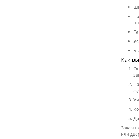
Ши
Пр
по
Га
Ус
Бы
Как вы
Оп
за
Пр
фу
Уч
Ко
До
Заказыв
или две