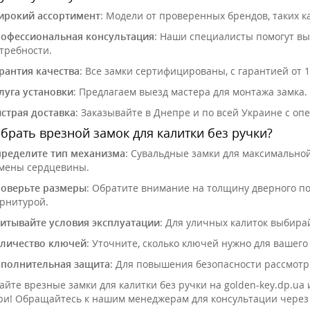
рокий ассортимент
: Модели от проверенных брендов, таких как
офессиональная консультация
: Наши специалисты помогут вы
требности.
рантия качества
: Все замки сертифицированы, с гарантией от 1
луга установки
: Предлагаем выезд мастера для монтажа замка.
страя доставка
: Заказывайте в Днепре и по всей Украине с оп
брать врезной замок для калитки без ручки?
ределите тип механизма
: Сувальдные замки для максимально
мены сердцевины.
оверьте размеры
: Обратите внимание на толщину дверного п
рнитурой.
итывайте условия эксплуатации
: Для уличных калиток выбир
личество ключей
: Уточните, сколько ключей нужно для вашего
полнительная защита
: Для повышения безопасности рассмотр
айте врезные замки для калитки без ручки на golden-key.dp.u
ри! Обращайтесь к нашим менеджерам для консультации через 