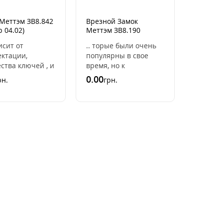
Меттэм ЗВ8.842
Врезной Замок
р 04.02)
Меттэм ЗВ8.190
исит от
.. торые были очень
ектации,
популярны в свое
ства ключей , и
время, но к
ок.Это простой
сожалению себя не
0.00
рн.
грн.
сувальдный
оправдали. Они
 с латунными
менее надежные и
и.Зам ..
чаще ломаются. Для
замко ..