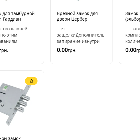
к для тамбурной
Врезной замок для
Замок 
и Гардиан
двери Цербер
(эльбо
APECS EM с
(CERBER)
ество ключей.
.. ет
.. зав
енакладкой
но этим
защелкиДополнительное
компл
ованиям
запирание изнутри
количе
ветствуют
НетНазначение
наклад
0.00
0.00
грн.
грн.
г
ндровые
ОбщееРекомендован
8-ми 
ные замки и
для установки в
замок
ндровые
межкомнатные двери
ключам
низмы с
НетРекомен ..
ером с од ..
ной замок