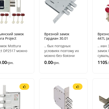
ьянский замок
Врезной замок
Врезно
ra ProJect
Гардиан 30.01
447L (
17
30.01)
замок Mottura
.. бых погодных
.. иан
ct DP2517 можно
условиях поэтому их
замок 
можно без боязни
суваль
лнительный замок
покупать как замок на
предн
.00
0.00
1105.
грн.
грн.
еталлические
калитку. Мы советуем
для м
и и
этот замок как очень
дверей
ки. Замок Мот ..
надежн ..
аналог