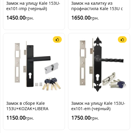
Замок на улицу Kale 153U-
Замок на калитку из
ex101-imp (черный)
профнастила Kale 153U с
ручкой RAL 8017
1450.00
1650.00
грн.
грн.
[Шоколадно-коричневый]
(комплект)
Замок в сборе Kale
Замок на улицу Kale 153U-
153U+KOZAK+LIBERA
ex101-em (черный)
(Черный мат)
1150.00
1750.00
грн.
грн.