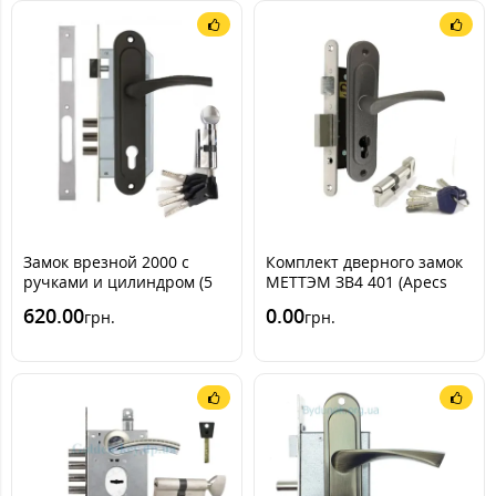
Замок врезной 2000 с
Комплект дверного замок
ручками и цилиндром (5
МЕТТЭМ ЗВ4 401 (Apecs
ключей) Черный
em-c и ручки Арико)
620.00
0.00
грн.
грн.
(порошок)