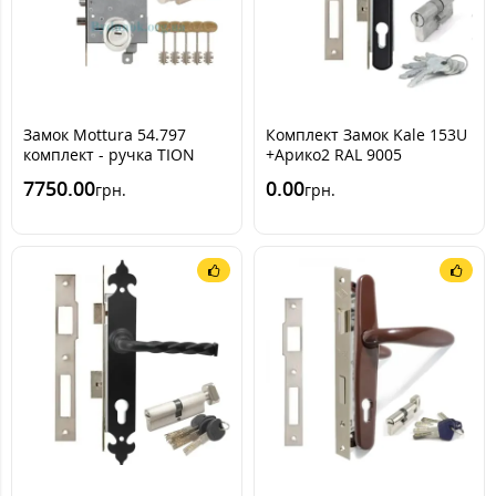
Замок Mottura 54.797
Комплект Замок Kale 153U
комплект - ручка TION
+Арико2 RAL 9005
ZEUS ЦАМ - цилиндр
(черный)
7750.00
0.00
грн.
грн.
RBLOCK (Mul-T-Lock)