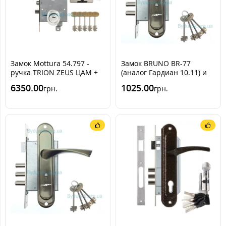
Замок Mottura 54.797 -
Замок BRUNO BR-77
ручка TRION ZEUS ЦАМ +
(аналог Гардиан 10.11) и
цилиндр Sherlock NK
ручки (Хром)
6350.00
1025.00
грн.
грн.