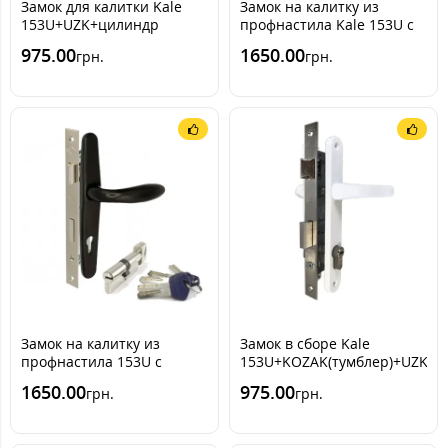
Замок для калитки Kale
Замок на калитку из
153U+UZK+цилиндр
профнастила Kale 153U с
[графит RAL7016]
ручкой RAL 7016
975.00
1650.00
грн.
грн.
[Антрацитово-серый]
(комплект)
Замок на калитку из
Замок в сборе Kale
профнастила 153U с
153U+KOZAK(тумблер)+UZK(бе
ручкой RAL 9005 [черный]
1650.00
975.00
грн.
грн.
(комплект)