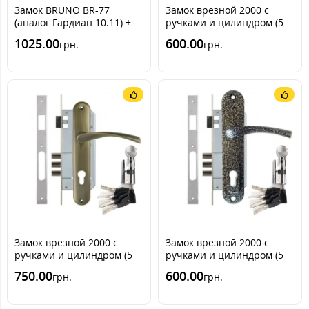
Замок BRUNO BR-77
Замок врезной 2000 с
(аналог Гардиан 10.11) +
ручками и цилиндром (5
ручки (Бронза)
ключей) Коричневый
1025.00
600.00
грн.
грн.
(порошок)
Замок врезной 2000 с
Замок врезной 2000 с
ручками и цилиндром (5
ручками и цилиндром (5
ключей) Бронза (AB)
ключей) Серый (порошок)
750.00
600.00
грн.
грн.