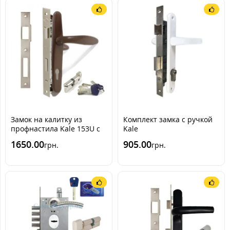
Замок на калитку из
Комплект замка с ручкой
профнастила Kale 153U с
Kale
ручкой RAL 8019 [Серо-
153U+KOZAK+UZK(белая)
1650.00
905.00
грн.
грн.
коричневый] (комплект)