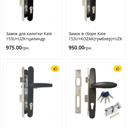
Замок для калитки Kale
Замок в сборе Kale
153U+UZK+цилиндр
153U+KOZAK(тумблер)+UZK(ко
[Черный RAL9005]
975.00
950.00
грн.
грн.