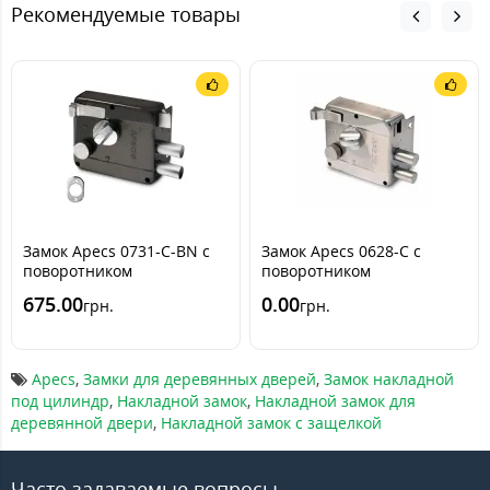
Рекомендуемые товары
Замок Apecs 0731-C-BN c
Замок Apecs 0628-C c
поворотником
поворотником
675.00
0.00
грн.
грн.
Apecs
,
Замки для деревянных дверей
,
Замок накладной
под цилиндр
,
Накладной замок
,
Накладной замок для
деревянной двери
,
Накладной замок с защелкой
Часто задаваемые вопросы