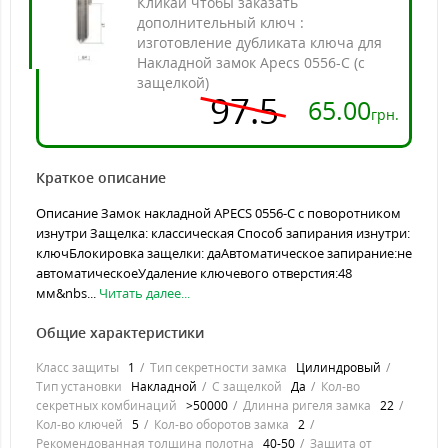
Кликай чтобы заказать
дополнительный ключ :
изготовление дубликата ключа для
Накладной замок Apecs 0556-C (с
защелкой)
97.5
65.00
грн.
Краткое описание
Описание Замок накладной APECS 0556-C с поворотником
изнутри Защелка: классическая Способ запирания изнутри:
ключБлокировка защелки: даАвтоматическое запирание:не
автоматическоеУдаление ключевого отверстия:48
мм&nbs...
Читать далее...
Общие характеристики
Класс защиты
1
Тип секретности замка
Цилиндровый
Тип установки
Накладной
С защелкой
Да
Кол-во
секретных комбинаций
>50000
Длинна ригеля замка
22
Кол-во ключей
5
Кол-во оборотов замка
2
Рекомендованная толщина полотна
40-50
Защита от