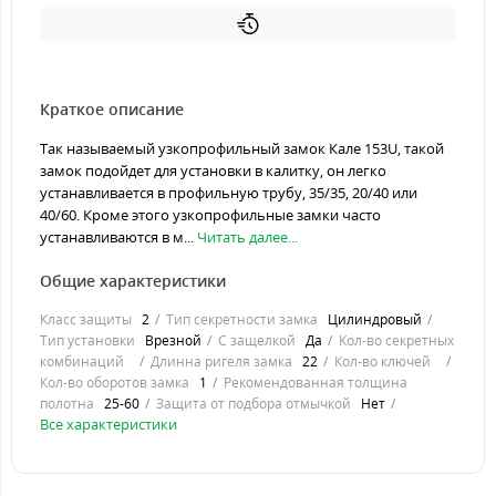
Краткое описание
Так называемый узкопрофильный замок Кале 153U, такой
замок подойдет для установки в калитку, он легко
устанавливается в профильную трубу, 35/35, 20/40 или
40/60. Кроме этого узкопрофильные замки часто
устанавливаются в м...
Читать далее...
Общие характеристики
Класс защиты
2
Тип секретности замка
Цилиндровый
Тип установки
Врезной
С защелкой
Да
Кол-во секретных
комбинаций
Длинна ригеля замка
22
Кол-во ключей
Кол-во оборотов замка
1
Рекомендованная толщина
полотна
25-60
Защита от подбора отмычкой
Нет
Все характеристики