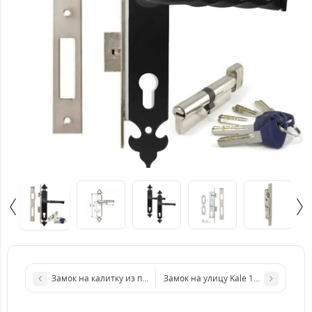
Замок на калитку из профнастила Kale 153U с ручкой RAL 7016
Замок на улицу Kale 153U-ex101-im