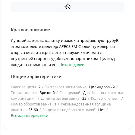
Краткое описание
Лучший замок на калитку и замок в профильную трубуВ
этом комплекте цилиндр APECS EM-C ключ тумблер. он
открывается и закрывается снаружи ключом а с
внутренней стороны удобным поворотником. Цилиндр
входит в стоимость и ег...
Читать далее...
Общие характеристики
Класс защиты
2
Тип секретности замка
Цилиндровый
Тип установки
Врезной
С защелкой
Да
Кол-во секретных
комбинаций
Длинна ригеля замка
22
Кол-во ключей
Кол-во оборотов замка
1
Рекомендованная толщина
полотна
25-60
Защита от подбора отмычкой
Нет
Все характеристики